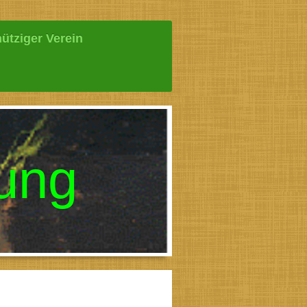
ütziger Verein
nung